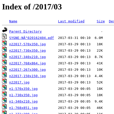
Index of /2017/03
Name
Last modified
Size
De
Parent Directory
SYGNE-NÂ°020162404.pdf
n22017-570x350.jpg
n22017-730x350.jpg
n22017-340x210.jpg
n22017-768x864.jpg
n22017-267x300.jpg
n22017-150x150.jpg
n22017.jpg
n1-570x350.jpg
n1-730x350.jpg
n1-340x210.jpg
n1-768x851.jpg